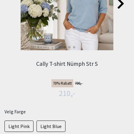
Cally T-shirt Nümph Str S
70% Rabatt
700,-
210,-
Velg Farge
Light Pink
Light Blue