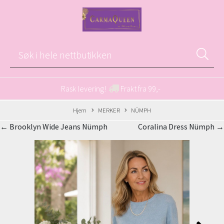
Rask levering!
Frakt fra 99,-
Hjem
MERKER
NÜMPH
← Brooklyn Wide Jeans Nümph
Coralina Dress Nümph →