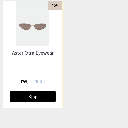
-50%
Aster Otra Eyewear
400,-
799,-
Kjøp