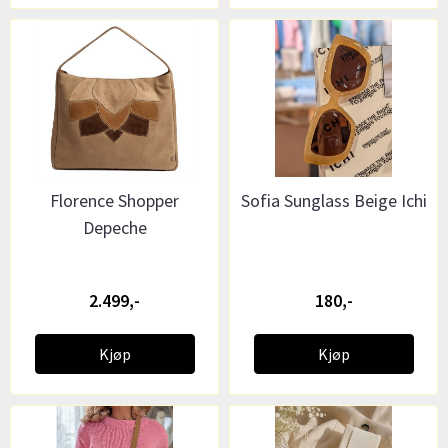
Florence Shopper
Sofia Sunglass Beige Ichi
Depeche
2.499,-
180,-
Kjøp
Kjøp