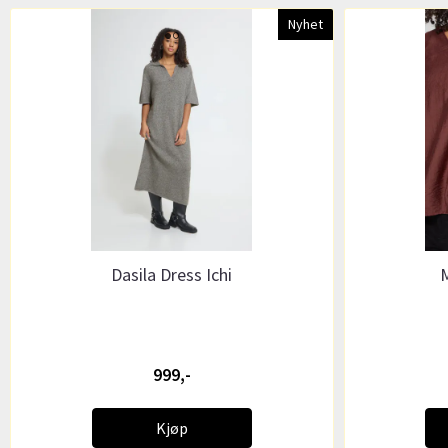
Nyhet
Dasila Dress Ichi
M
999,-
Kjøp