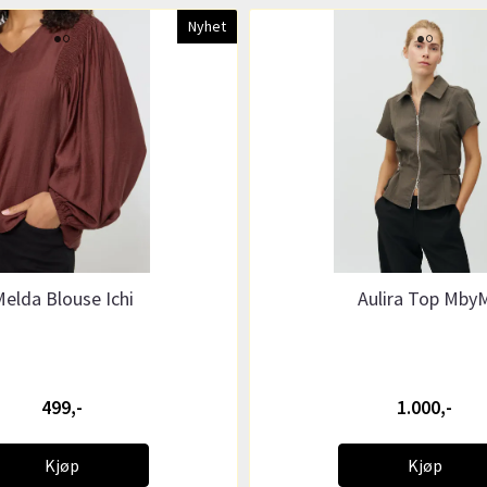
Nyhet
elda Blouse Ichi
Aulira Top Mby
499,-
1.000,-
Kjøp
Kjøp