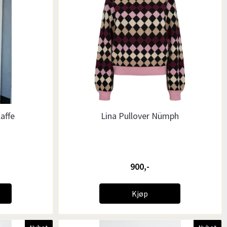
Kaffe
Lina Pullover Nümph
900,-
Kjøp