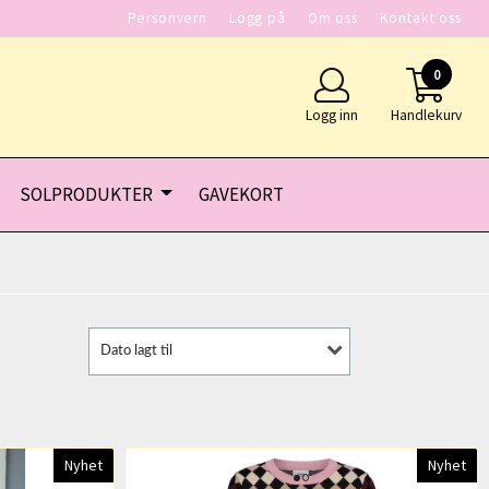
Personvern
Logg på
Om oss
Kontakt oss
0
Logg inn
Handlekurv
SOLPRODUKTER
GAVEKORT
Dato lagt til
Nyhet
Nyhet