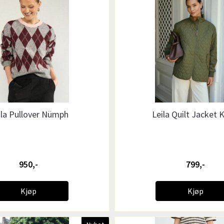
kla Pullover Nümph
Leila Quilt Jacket 
950,-
799,-
Kjøp
Kjøp