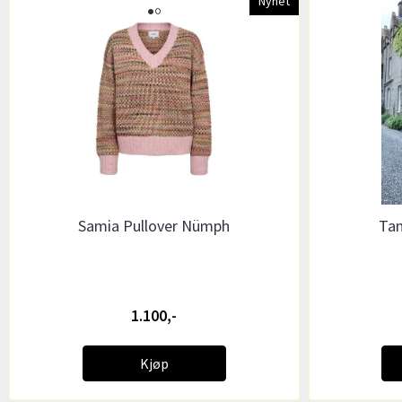
Nyhet
Samia Pullover Nümph
Tam
1.100,-
Kjøp