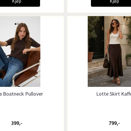
Kjøp
Kjøp
a Boatneck Pullover
Lotte Skirt Kaff
399,-
799,-