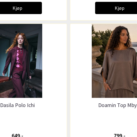
Kjøp
Kjøp
Dasila Polo Ichi
Doamin Top Mb
649,-
799,-