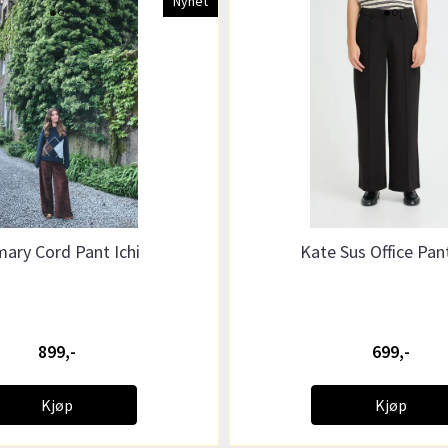
Nyhet
ary Cord Pant Ichi
Kate Sus Office Pant
899,-
699,-
Kjøp
Kjøp