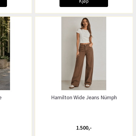
Kjøp
e
Hamilton Wide Jeans Nümph
1.500,-