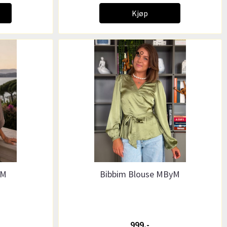
Kjøp
yM
Bibbim Blouse MByM
999,-